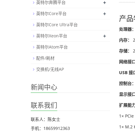
+
英特尔奔腾平台
+
英特尔Core平台
产品
英特尔Core Ultra平台
处理器
+
英特尔Xeon平台
内存：
2
英特尔Atom平台
存储：
2
配件/耗材
网络接
交换机/无线AP
USB 接
控制台
新闻中心
显示接
联系我们
扩展能
1× PCI
联系人：陈女士
1× M.2
手机：18659912363