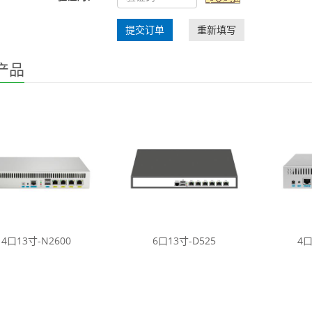
提交订单
重新填写
产品
4口13寸-N2600
6口13寸-D525
4口