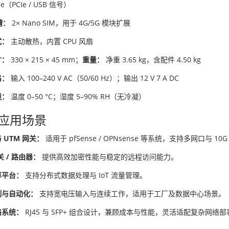
Ie（PCIe / USB 信号）
槽：
2× Nano SIM，用于 4G/5G 模块扩展
式：
主动散热，内置 CPU 风扇
寸：
330 × 215 × 45 mm；
重量：
净重 3.65 kg，含配件 4.50 kg
格：
输入 100–240 V AC（50/60 Hz）；输出 12 V 7 A DC
境：
温度 0–50 °C；湿度 5–90% RH（无冷凝）
应用场景
 UTM 网关：
适用于 pfSense / OPNsense 等系统，支持多网口与 1
关 / 路由器：
提供高效加密性能与稳定的远程访问能力。
算平台：
支持分布式数据处理与 IoT 流量管理。
制与自动化：
支持宽电压输入与连续工作，适用于工厂及数据中心场景。
络系统：
RJ45 与 SFP+ 组合设计，兼顾成本与性能，灵活适配复杂网络部