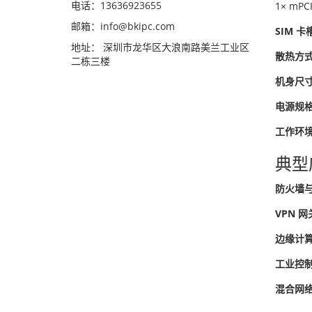
电话：13636923655
1× mPC
邮箱：info@bkipc.com
SIM 卡
地址： 深圳市龙华区大浪南路美兰工业区
散热方
二栋三楼
机身尺
电源规
工作环
典型
防火墙与
VPN 网
边缘计
工业控
混合网