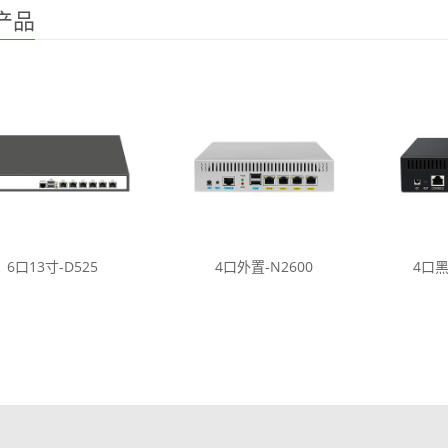
产品
6口13寸-D525
4口外置-N2600
4口黑