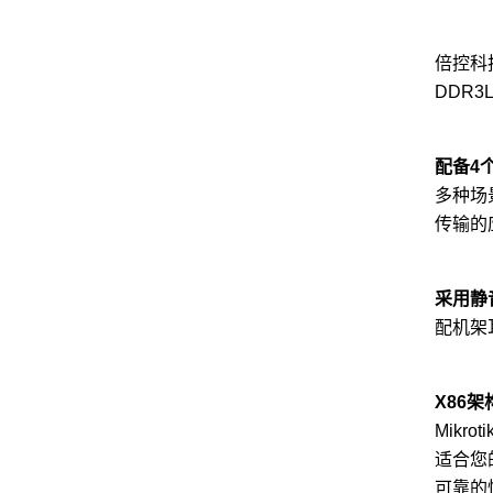
倍控科技
DDR
配备
4
多种场
传输的
采用
静
配机架
X86
Mik
适合您
可靠的