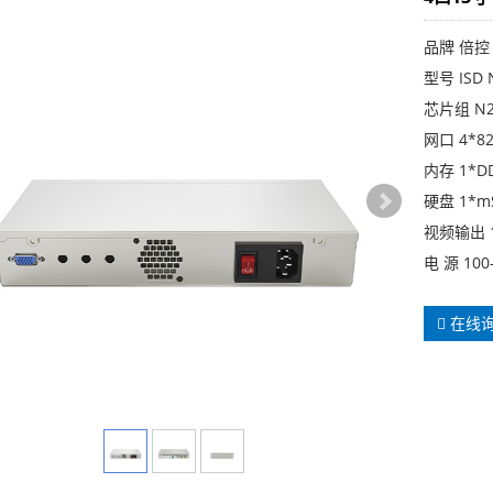
品牌 倍控
型号 ISD 
芯片组 N2
网口 4*82
内存 1*D
硬盘 1*m
视频输出 1
电 源 100
在线