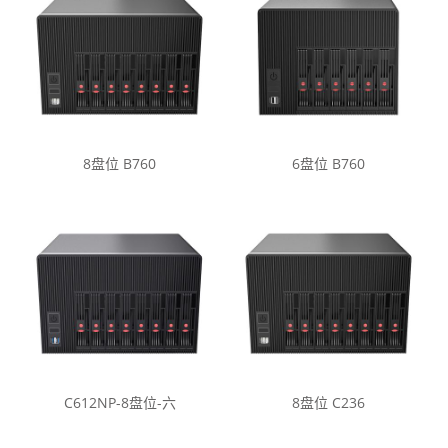
8盘位 B760
6盘位 B760
C612NP-8盘位-六
8盘位 C236