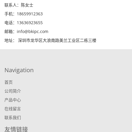
联系人：陈女士
手机：18659912363
电话：13636923655
邮箱：info@bkipc.com
地址： 深圳市龙华区大浪南路美兰工业区二栋三楼
Navigation
首页
公司简介
产品中心
在线留言
联系我们
友情链接