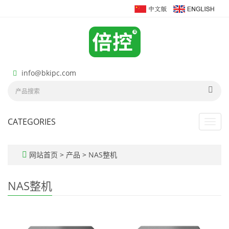
info@bkipc.com
CATEGORIES
Toggl
navig
网站首页
>
产品
>
NAS整机
NAS整机