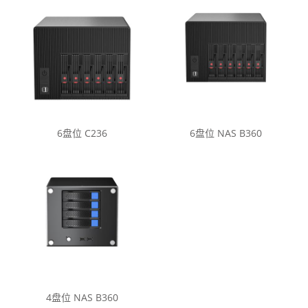
6盘位 C236
6盘位 NAS B360
4盘位 NAS B360