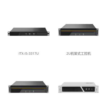
ITX-I5-3317U
2U机架式工控机