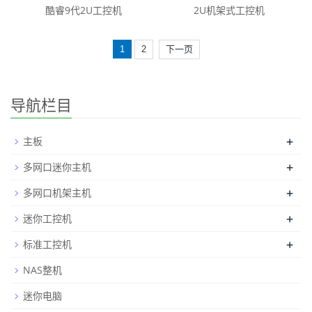
酷睿9代2U工控机
2U机架式工控机
1
2
下一页
导航栏目
+
主板
+
多网口迷你主机
+
多网口机架主机
+
迷你工控机
+
标准工控机
NAS整机
迷你电脑