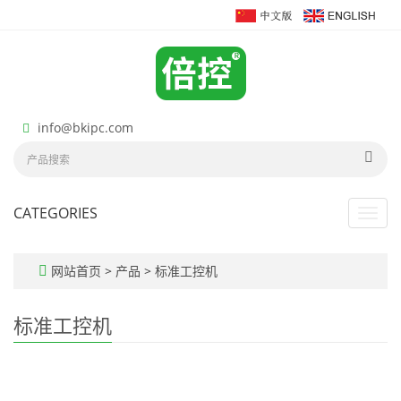
info@bkipc.com
CATEGORIES
Toggl
navig
网站首页
>
产品
>
标准工控机
标准工控机