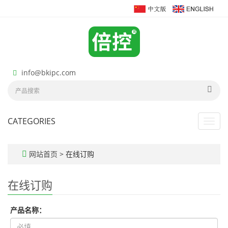
info@bkipc.com
CATEGORIES
Toggl
navig
网站首页
> 在线订购
在线订购
产品名称：