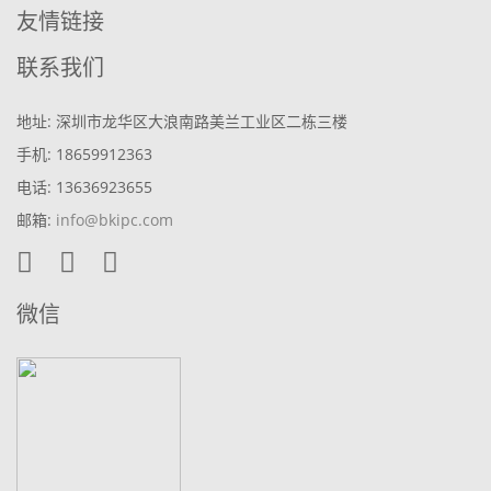
友情链接
联系我们
地址: 深圳市龙华区大浪南路美兰工业区二栋三楼
手机: 18659912363
电话: 13636923655
邮箱:
info@bkipc.com
微信