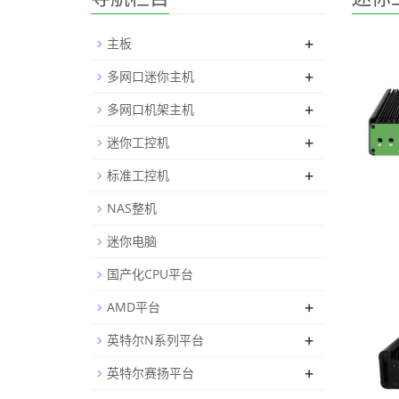
+
主板
+
多网口迷你主机
+
多网口机架主机
+
迷你工控机
+
标准工控机
NAS整机
迷你电脑
国产化CPU平台
+
AMD平台
+
英特尔N系列平台
+
英特尔赛扬平台