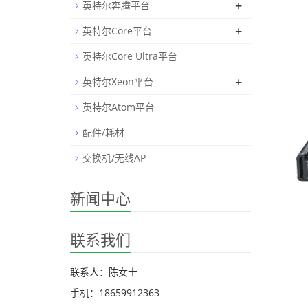
+
英特尔奔腾平台
+
英特尔Core平台
英特尔Core Ultra平台
+
英特尔Xeon平台
英特尔Atom平台
配件/耗材
交换机/无线AP
新闻中心
联系我们
联系人：陈女士
手机：18659912363