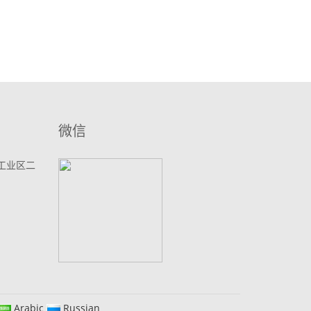
微信
工业区二
Arabic
Russian