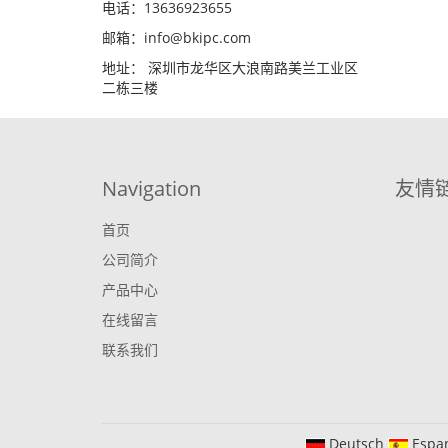
电话：13636923655
邮箱：info@bkipc.com
地址： 深圳市龙华区大浪南路美兰工业区
二栋三楼
Navigation
友情
首页
公司简介
产品中心
在线留言
联系我们
Deutsch
Espa