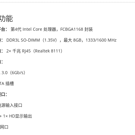
功能
平台：
第4代 Intel Core 处理器，FCBGA1168 封装
持：
DDR3L SO-DIMM（1.35V），最大 8GB，1333/1600 MHz
口：
2× 千兆 RJ45（Realtek 8111）
口：
A 3.0（6Gb/s）
ATA 插槽
接口：
 电源输入接口
 + 1× HD显示输出
5 网口