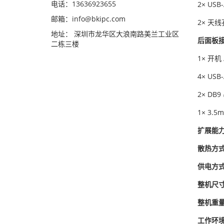
电话：13636923655
2× USB-
邮箱：info@bkipc.com
2× 天
地址： 深圳市龙华区大浪南路美兰工业区
后面板
二栋三楼
1× 开机
4× USB-
2× DB
1× 3.
扩展能
散热方
供电方
整机尺
整机重
工作环