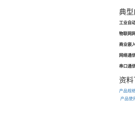
典型
工业自
物联网
商业嵌
网络通
串口通
资料
产品规格书
产品使用