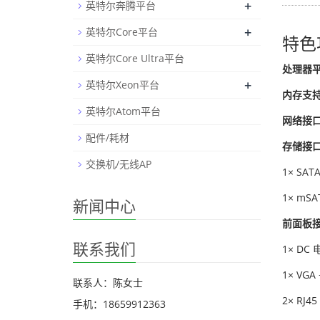
+
英特尔奔腾平台
+
英特尔Core平台
特色
英特尔Core Ultra平台
处理器
+
英特尔Xeon平台
内存支
英特尔Atom平台
网络接
配件/耗材
存储接
交换机/无线AP
1× SAT
1× mS
新闻中心
前面板
联系我们
1× DC
1× VGA
联系人：陈女士
2× RJ4
手机：18659912363