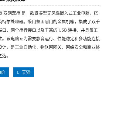
1168 双网双串 是一款紧凑型无风扇嵌入式工业电脑，搭
英特尔处理器。采用坚固耐用的金属机箱，集成了双千
端口、两个串行接口以及丰富的 USB 连接，并具备工
性。该电脑专为需要静音运行、性能稳定和多功能连接
设计，是工业自动化、物联网网关、网络安全和商业终
之选。
询价
天猫