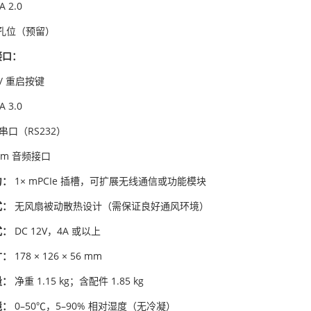
A 2.0
线孔位（预留）
接口：
 / 重启按键
A 3.0
9 串口（RS232）
5mm 音频接口
力：
1× mPCIe 插槽，可扩展无线通信或功能模块
式：
无风扇被动散热设计（需保证良好通风环境）
式：
DC 12V，4A 或以上
寸：
178 × 126 × 56 mm
量：
净重 1.15 kg；含配件 1.85 kg
境：
0–50℃，5–90% 相对湿度（无冷凝）