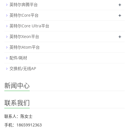
+
英特尔奔腾平台
+
英特尔Core平台
英特尔Core Ultra平台
+
英特尔Xeon平台
英特尔Atom平台
配件/耗材
交换机/无线AP
新闻中心
联系我们
联系人：陈女士
手机：18659912363