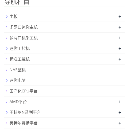
导航栏目
+
主板
+
多网口迷你主机
+
多网口机架主机
+
迷你工控机
+
标准工控机
NAS整机
迷你电脑
国产化CPU平台
+
AMD平台
+
英特尔N系列平台
+
英特尔赛扬平台