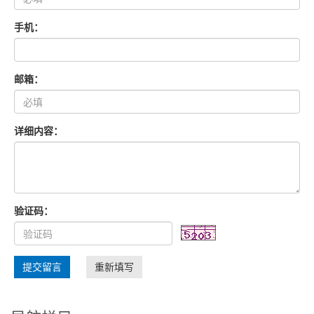
手机：
邮箱：
详细内容：
验证码：
提交留言
重新填写