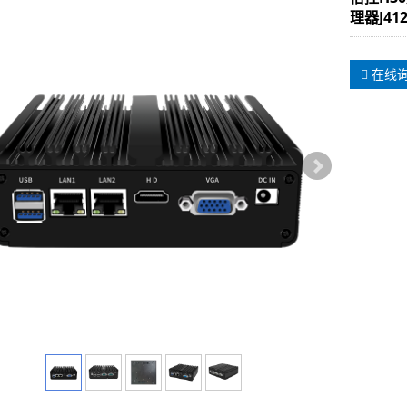
理器J41
在线