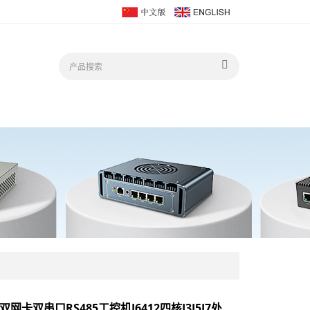
双网卡双串口RS485工控机J6412四核I3I5I7处