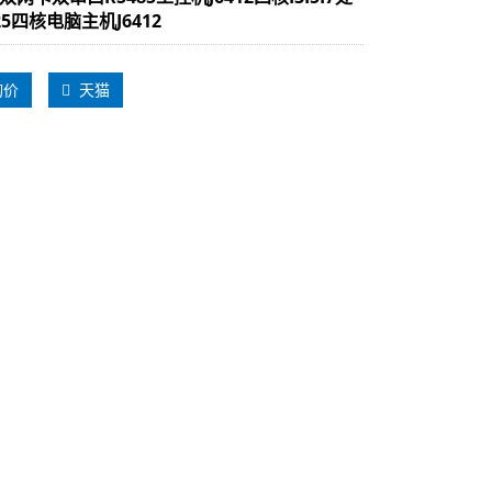
25四核电脑主机J6412
询价
天猫