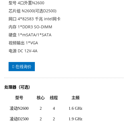
型号 4口外置N2600
芯片组 N2600(可选D2500)
网口 4*82583 千兆 intel网卡
内存 1*DDR3 SO-DIMM
硬盘 1*mSATA/1*SATA
视频输出 1*VGA
电源 DC 12V-4A
在线询价
处理器
（可选）
型号
核心
线程
主频
凌动N2600
2
4
1.6 GHz
凌动D2500
2
2
1.9 GHz