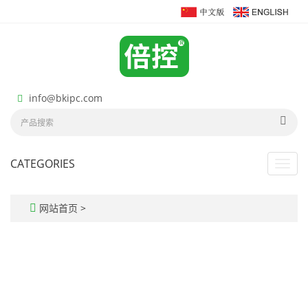
info@bkipc.com
CATEGORIES
Toggl
navig
网站首页
>