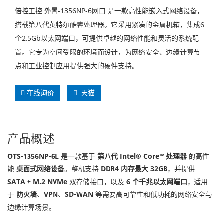
倍控工控 外置-1356NP-6网口 是一款高性能嵌入式网络设备，
搭载第八代英特尔酷睿处理器。它采用紧凑的金属机箱，集成6
个2.5Gb以太网端口，可提供卓越的网络性能和灵活的系统配
置。它专为空间受限的环境而设计，为网络安全、边缘计算节
点和工业控制应用提供强大的硬件支持。
在线询价
天猫
产品概述
OTS-1356NP-6L
是一款基于
第八代 Intel® Core™ 处理器
的高性
能
桌面式网络设备
。整机支持
DDR4 内存最大 32GB
，并提供
SATA + M.2 NVMe
双存储接口，以及
6 个千兆以太网端口
，适用
于
防火墙
、
VPN
、
SD-WAN
等需要高可靠性和低功耗的网络安全与
边缘计算场景。