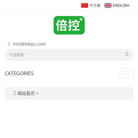
info@bkipc.com
CATEGORIES
Toggl
navig
网站首页
>