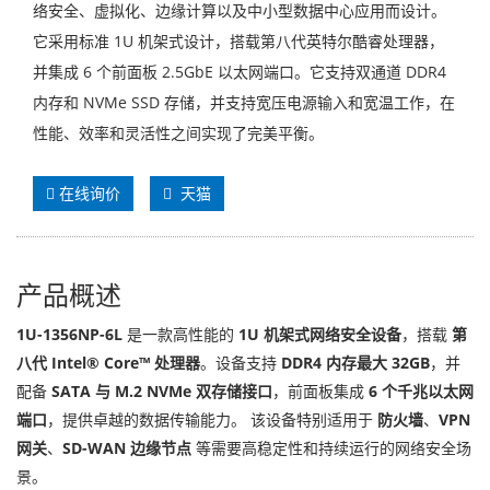
络安全、虚拟化、边缘计算以及中小型数据中心应用而设计。
它采用标准 1U 机架式设计，搭载第八代英特尔酷睿处理器，
并集成 6 个前面板 2.5GbE 以太网端口。它支持双通道 DDR4
内存和 NVMe SSD 存储，并支持宽压电源输入和宽温工作，在
性能、效率和灵活性之间实现了完美平衡。
在线询价
天猫
产品概述
1U-1356NP-6L
是一款高性能的
1U 机架式网络安全设备
，搭载
第
八代 Intel® Core™ 处理器
。设备支持
DDR4 内存最大 32GB
，并
配备
SATA 与 M.2 NVMe 双存储接口
，前面板集成
6 个千兆以太网
端口
，提供卓越的数据传输能力。 该设备特别适用于
防火墙
、
VPN
网关
、
SD-WAN 边缘节点
等需要高稳定性和持续运行的网络安全场
景。