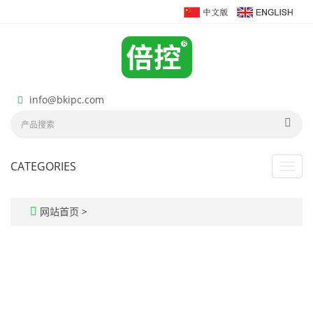
info@bkipc.com
CATEGORIES
Toggl
navig
网站首页
>