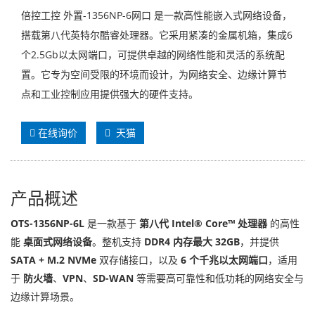
倍控工控 外置-1356NP-6网口 是一款高性能嵌入式网络设备，
搭载第八代英特尔酷睿处理器。它采用紧凑的金属机箱，集成6
个2.5Gb以太网端口，可提供卓越的网络性能和灵活的系统配
置。它专为空间受限的环境而设计，为网络安全、边缘计算节
点和工业控制应用提供强大的硬件支持。
在线询价
天猫
产品概述
OTS-1356NP-6L
是一款基于
第八代 Intel® Core™ 处理器
的高性
能
桌面式网络设备
。整机支持
DDR4 内存最大 32GB
，并提供
SATA + M.2 NVMe
双存储接口，以及
6 个千兆以太网端口
，适用
于
防火墙
、
VPN
、
SD-WAN
等需要高可靠性和低功耗的网络安全与
边缘计算场景。