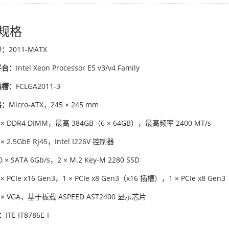
规格
号：
2011-MATX
平台：
Intel Xeon Processor E5 v3/v4 Family
插槽：
FCLGA2011-3
格：
Micro-ATX，245 × 245 mm
 × DDR4 DIMM，最高 384GB（6 × 64GB），最高频率 2400 MT/s
 × 2.5GbE RJ45，Intel I226V 控制器
0 × SATA 6Gb/s，2 × M.2 Key-M 2280 SSD
 × PCIe x16 Gen3，1 × PCIe x8 Gen3（x16 插槽），1 × PCIe x8 Gen3
 × VGA，基于板载 ASPEED AST2400 显示芯片
：
ITE IT8786E-I