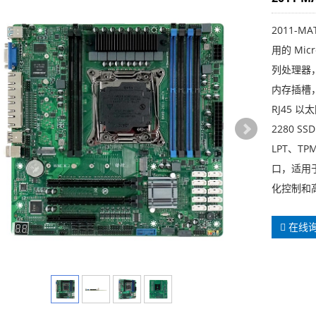
2011-
用的 Micr
列处理器，采
内存插槽，
RJ45 以太
2280 S
LPT、TP
口，适用
化控制和
在线