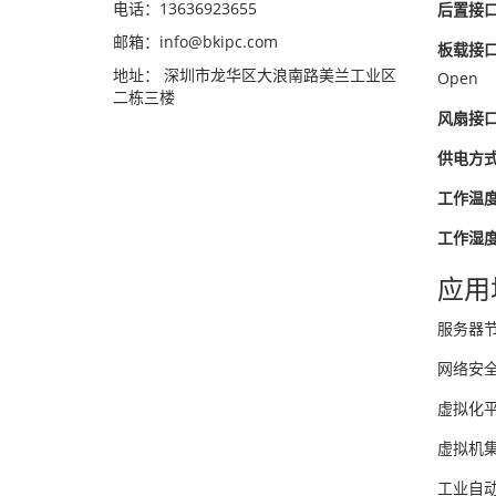
电话：13636923655
后置接
邮箱：info@bkipc.com
板载接
地址： 深圳市龙华区大浪南路美兰工业区
Open
二栋三楼
风扇接
供电方
工作温
工作湿
应用
服务器
网络安
虚拟化
虚拟机
工业自