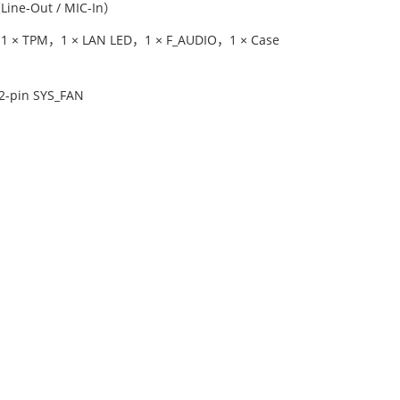
ine-Out / MIC-In）
，1 × TPM，1 × LAN LED，1 × F_AUDIO，1 × Case
2-pin SYS_FAN