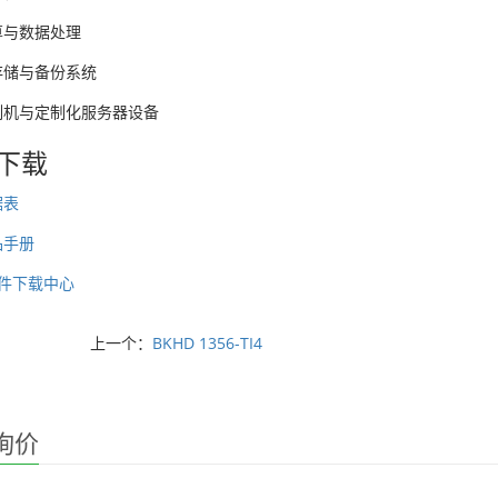
算与数据处理
存储与备份系统
制机与定制化服务器设备
下载
据表
品手册
 固件下载中心
上一个：
BKHD 1356-TI4
询价