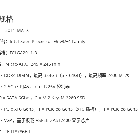
规格
号：
2011-MATX
平台：
Intel Xeon Processor E5 v3/v4 Family
插槽：
FCLGA2011-3
格：
Micro-ATX，245 × 245 mm
 × DDR4 DIMM，最高 384GB（6 × 64GB），最高频率 2400 MT/s
 × 2.5GbE RJ45，Intel I226V 控制器
0 × SATA 6Gb/s，2 × M.2 Key-M 2280 SSD
 × PCIe x16 Gen3，1 × PCIe x8 Gen3（x16 插槽），1 × PCIe x8 Gen3
 × VGA，基于板载 ASPEED AST2400 显示芯片
：
ITE IT8786E-I