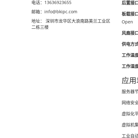
电话：13636923655
后置接
邮箱：info@bkipc.com
板载接
地址： 深圳市龙华区大浪南路美兰工业区
Open
二栋三楼
风扇接
供电方
工作温
工作湿
应用
服务器
网络安
虚拟化
虚拟机
工业自