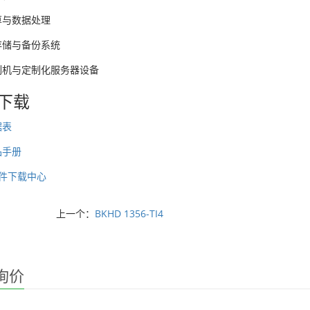
算与数据处理
存储与备份系统
制机与定制化服务器设备
下载
据表
品手册
 固件下载中心
上一个：
BKHD 1356-TI4
询价