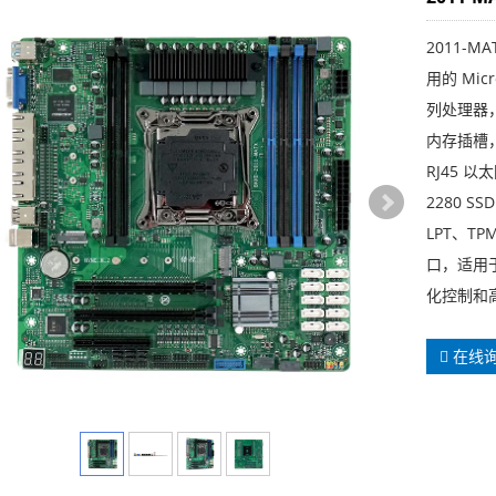
2011-
用的 Micr
列处理器，采
内存插槽，
RJ45 以太
2280 S
LPT、TP
口，适用
化控制和
在线