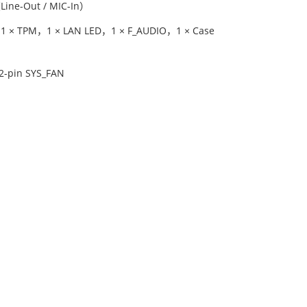
ine-Out / MIC-In）
，1 × TPM，1 × LAN LED，1 × F_AUDIO，1 × Case
2-pin SYS_FAN