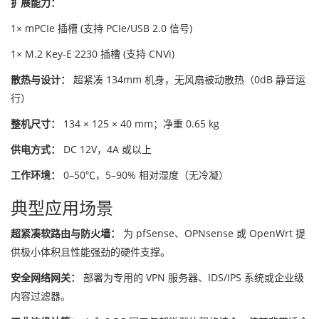
扩展能力：
1× mPCIe 插槽 (支持 PCIe/USB 2.0 信号)
1× M.2 Key-E 2230 插槽 (支持 CNVi)
散热与设计：
超紧凑 134mm 机身，无风扇被动散热（0dB 静音运
行）
整机尺寸：
134 × 125 × 40 mm；净重 0.65 kg
供电方式：
DC 12V，4A 或以上
工作环境：
0–50℃，5–90% 相对湿度（无冷凝）
典型应用场景
超紧凑软路由与防火墙：
为 pfSense、OPNsense 或 OpenWrt 提
供极小体积且性能强劲的硬件支撑。
安全网络网关：
部署为专用的 VPN 服务器、IDS/IPS 系统或企业级
内容过滤器。