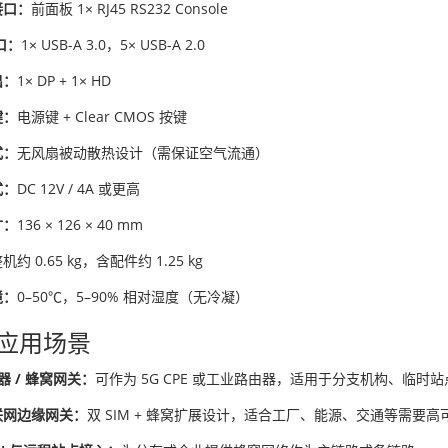
接口：
前面板 1× RJ45 RS232 Console
口：
1× USB-A 3.0，5× USB-A 2.0
出：
1× DP + 1× HD
键：
电源键 + Clear CMOS 按键
式：
无风扇被动散热设计（需保证空气流通）
式：
DC 12V / 4A 或更高
寸：
136 × 126 × 40 mm
机约 0.65 kg，含配件约 1.25 kg
境：
0–50℃，5–90% 相对湿度（无冷凝）
应用场景
器 / 蜂窝网关：
可作为 5G CPE 或工业路由器，适用于分支机构、临时
联网边缘网关：
双 SIM + 蜂窝扩展设计，适合工厂、能源、交通等需要