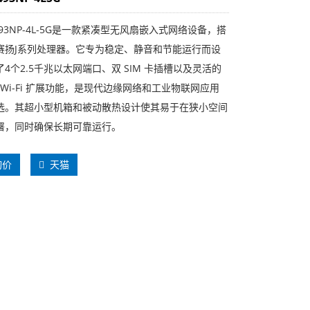
1493NP-4L-5G是一款紧凑型无风扇嵌入式网络设备，搭
赛扬J系列处理器。它专为稳定、静音和节能运行而设
4个2.5千兆以太网端口、双 SIM 卡插槽以及灵活的
 和 Wi-Fi 扩展功能，是现代边缘网络和工业物联网应用
选。其超小型机箱和被动散热设计使其易于在狭小空间
署，同时确保长期可靠运行。
询价
天猫