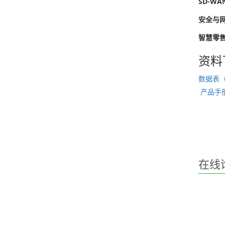
SD-W
安全与
智慧零
资料
数据表（D
产品手册（
在线