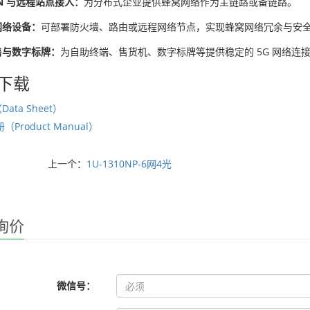
AN 与远程站点接入：
为分布式企业提供蜂窝网络作为主链路或备链路。
网络设备：
可部署防火墙、路由或远程网络节点，实现蜂窝网络冗余与安
售与数字标牌：
为自助终端、售货机、数字标牌等提供稳定的 5G 网络连
下载
ata Sheet）
Product Manual）
上一个：
1U-1310NP-6网4光
询价
微信号：