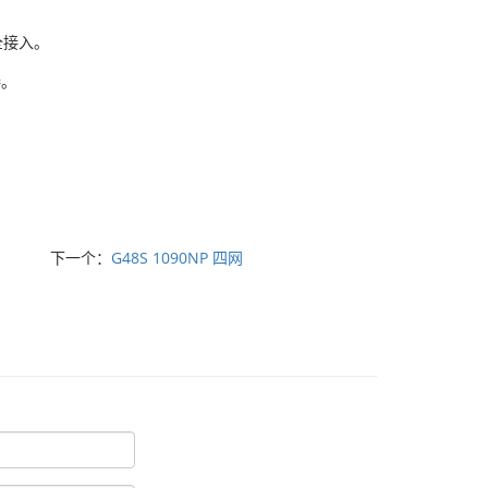
全接入。
接。
下一个：
G48S 1090NP 四网