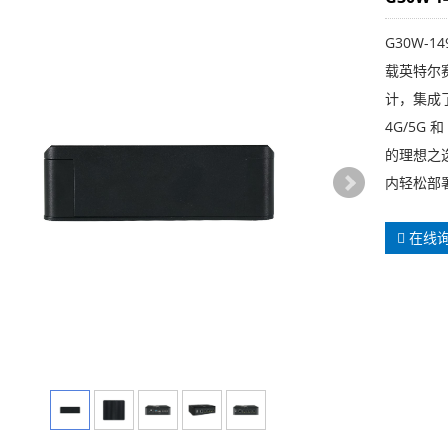
G30W-
载英特尔
计，集成了
4G/5G
的理想之
内轻松部
在线