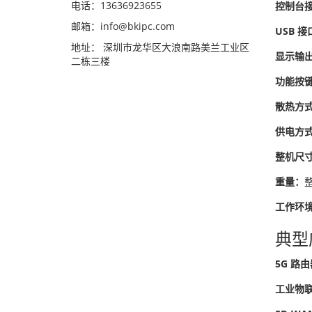
电话：13636923655
控制台
邮箱：info@bkipc.com
USB 接
地址： 深圳市龙华区大浪南路美兰工业区
显示输
二栋三楼
功能按
散热方
供电方
整机尺
重量：
整
工作环
典型
5G 路由
工业物