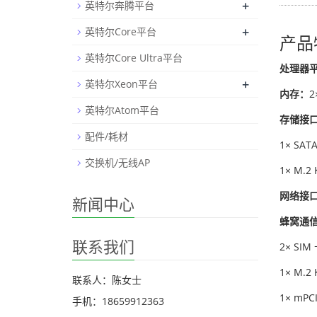
+
英特尔奔腾平台
+
英特尔Core平台
产品
英特尔Core Ultra平台
处理器
+
英特尔Xeon平台
内存：
2
英特尔Atom平台
存储接
配件/耗材
1× SAT
交换机/无线AP
1× M.2
网络接
新闻中心
蜂窝通信
联系我们
2× S
1× M.2
联系人：陈女士
1× mPC
手机：18659912363