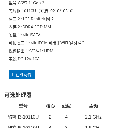
型号 G687 11Gen 2L
芯片组 10110U（可选10210/10510)
网口 2*1GE Realtek 网卡
内存 2*DDR4-SODIMM
硬盘 1*MiniSATA
可拓展口 1*MiniPCIe 可用于WiFi/蓝牙/4G
视频输出 1*VGA/1*HDMI
电源 DC 12V-10A
在线询价
可选处理器
型号
核心
线程
主频
酷睿
I3-1
0110U
2
4
2
.
1
GHz
酷睿
I
5
-1
0210U
4
8
1
.
6
GHz