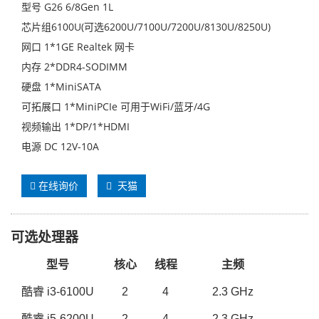
型号 G26 6/8Gen 1L
芯片组6100U(可选6200U/7100U/7200U/8130U/8250U)
网口 1*1GE Realtek 网卡
内存 2*DDR4-SODIMM
硬盘 1*MiniSATA
可拓展口 1*MiniPCIe 可用于WiFi/蓝牙/4G
视频输出 1*DP/1*HDMI
电源 DC 12V-10A
在线询价
天猫
可选处理器
型号
核心
线程
主频
酷睿
i3-
6100
U
2
4
2.3 GHz
酷睿
i
5
-
6200
U
2
4
2.3 GHz