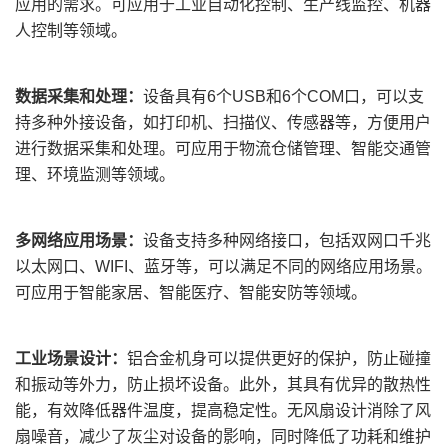
应用的需求。
可应用
于工业自动化控制、生产线监控、机器
人控制等领域。
数据采集和处理：
设备具有
6
个
USB和6个COM口，可以
支
持
多种外
接
设备，如打印机、扫描仪、传感器等，方便用户
进行数据采集和处理。
可应用
于物流仓储管理、智能交通管
理、环境监测等领域。
多网络应用场景：
设备支持多种网络接口，包括双网口千兆
以太网口、
WIFI、蓝牙等，可以满足不同的网络应用场景。
可应用
于智能家居、智能医疗、智能安防等领域。
工业场景设计
：
铝合金机身
可以
提供更好的保护，防止碰撞
和振动等外力，防止损坏设备。此外，其具有优异的散热性
能，有效降低器件温度，提高稳定性。无风扇设计消除了风
扇噪音，
减少
了灰尘对设备的影响，同时降低了功耗和维护