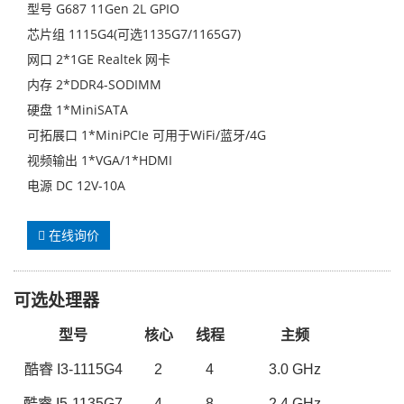
型号 G687 11Gen 2L GPIO
芯片组 1115G4(可选1135G7/1165G7)
网口 2*1GE Realtek 网卡
内存 2*DDR4-SODIMM
硬盘 1*MiniSATA
可拓展口 1*MiniPCIe 可用于WiFi/蓝牙/4G
视频输出 1*VGA/1*HDMI
电源 DC 12V-10A
在线询价
可选处理器
型号
核心
线程
主频
酷睿
I3-1115G4
2
4
3
.0 GHz
酷睿
I5-1135G7
4
8
2.
4
GHz