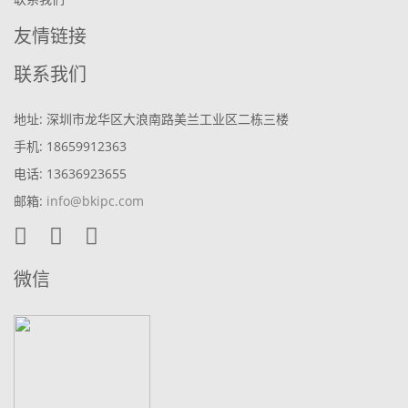
友情链接
联系我们
地址: 深圳市龙华区大浪南路美兰工业区二栋三楼
手机: 18659912363
电话: 13636923655
邮箱:
info@bkipc.com
微信