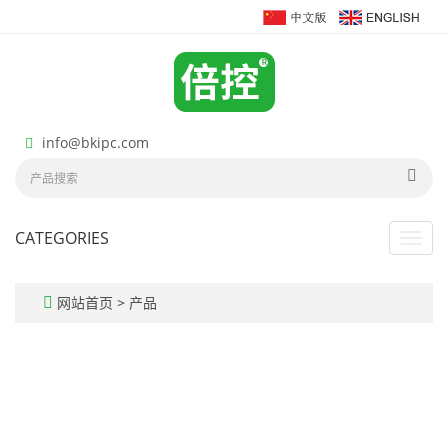
info@bkipc.com
CATEGORIES
Toggl
navig
网站首页
>
产品