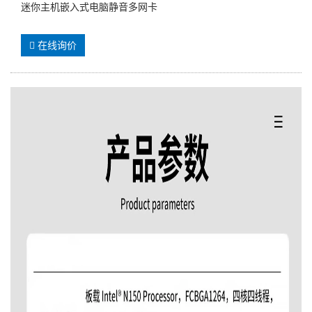
迷你主机嵌入式电脑静音多网卡
在线询价