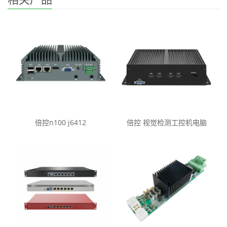
倍控n100 j6412
倍控 视觉检测工控机电脑