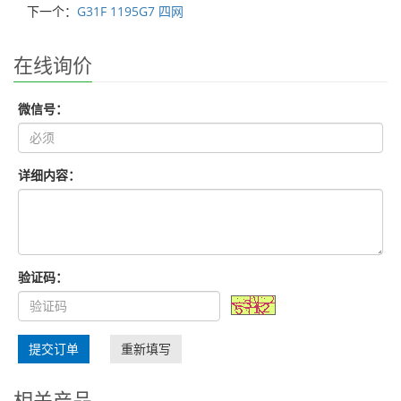
下一个：
G31F 1195G7 四网
在线询价
微信号：
详细内容：
验证码：
提交订单
重新填写
相关产品