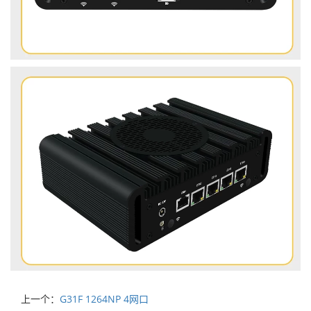
上一个：
G31F 1264NP 4网口