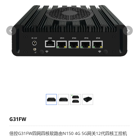
G31FW
倍控G31FW四网四核软路由N150 4G 5G网关12代四核工控机