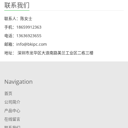
联系我们
联系人：陈女士
手机：18659912363
电话：13636923655
邮箱：info@bkipc.com
地址： 深圳市龙华区大浪南路美兰工业区二栋三楼
Navigation
首页
公司简介
产品中心
在线留言
联系我们