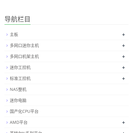
导航栏目
+
主板
+
多网口迷你主机
+
多网口机架主机
+
迷你工控机
+
标准工控机
NAS整机
迷你电脑
国产化CPU平台
+
AMD平台