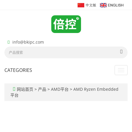
info@bkipc.com
CATEGORIES
Toggl
navig
网站首页
>
产品
>
AMD平台
>
AMD Ryzen Embedded
平台