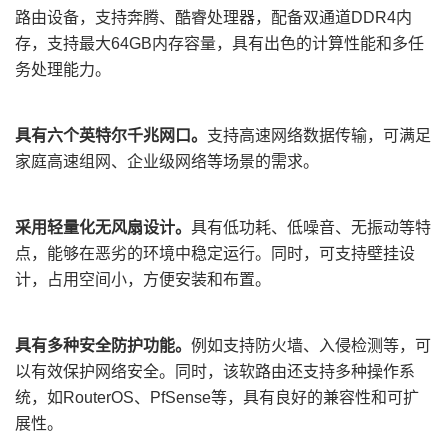
路由设备，支持奔腾、酷睿处理器，配备双通道DDR4内
存，支持最大64GB内存容量，具有出色的计算性能和多任
务处理能力。
具有
六
个
英特尔千兆
网口
。
支持高速
网络
数据传输，可满足
家庭高速组网
、企业级网络等场景的需求。
采用
轻量化
无风扇设计
。
具有低功耗、低噪音、无振动等特
点，能够在恶劣的环境中稳定运行。同时，可
支持
壁挂设
计，占用空间小，方便安装和布置。
具有多种安全防护功能。
例
如支持防火墙、入侵检测等，可
以有效保护网络安全。同时，该软路由还支持多种操作系
统，如
RouterOS
、
P
fSense等，具有良好的兼容性和可扩
展性。