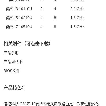
酷睿
I3-1
0110U
2
4
2
.
1
GHz
酷睿
I
5
-1
0210U
4
8
1
.
6
GHz
酷睿
I
7
-1
0510U
4
8
1
.
8
GHz
相关附件（可点击下载）
产品手册
产品规格书
BIOS文件
产品特色：
倍控科技
G31灰 10代 6网
无风扇软路由是一款高性能的软