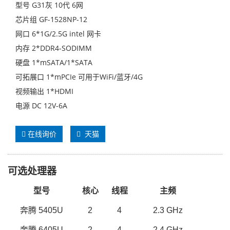
型号 G31灰 10代 6网
芯片组 GF-1528NP-12
网口 6*1G/2.5G intel 网卡
内存 2*DDR4-SODIMM
硬盘 1*mSATA/1*SATA
可拓展口 1*mPCIe 可用于WiFi/蓝牙/4G
视频输出 1*HDMI
电源 DC 12V-6A
在线询价
天猫
可选处理器
型号
核心
线程
主频
奔腾
5405U
2
4
2.
3
GHz
奔腾
6405U
2
4
2.
4
GHz