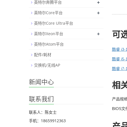
+
英特尔奔腾平台
+
英特尔Core平台
英特尔Core Ultra平台
可
+
英特尔Xeon平台
英特尔Atom平台
酷睿 i3-
配件/耗材
酷睿 i5-
交换机/无线AP
酷睿 i7-
新闻中心
相
联系我们
产品规
BIOS文
联系人：陈女士
手机：18659912363
产