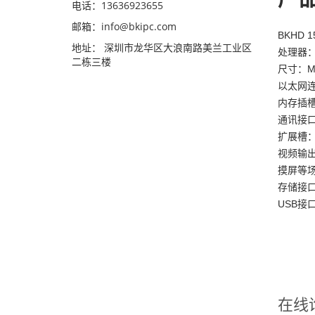
电话：13636923655
邮箱：info@bkipc.com
BKHD
地址： 深圳市龙华区大浪南路美兰工业区
处理器：
二栋三楼
尺寸：M
以太网
内存插槽
通讯接口
扩展槽：
视频输出
摸屏等
存储接口
USB接
在线