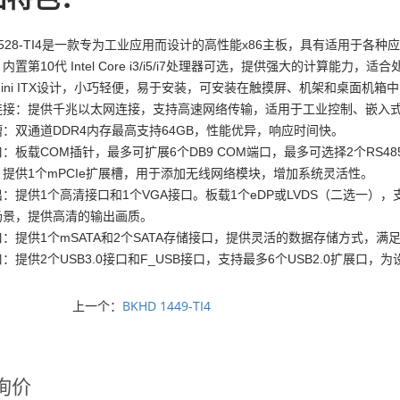
 1528-TI4是一款专为工业应用而设计的高性能x86主板，具有适用于各
内置第10代 Intel Core i3/i5/i7处理器可选，提供强大的计算能力，
ini ITX设计，小巧轻便，易于安装，可安装在触摸屏、机架和桌面机
连接：提供千兆以太网连接，支持高速网络传输，适用于工业控制、嵌入
：双通道DDR4内存最高支持64GB，性能优异，响应时间快。
：板载COM插针，最多可扩展6个DB9 COM端口，最多可选择2个RS4
提供1个mPCIe扩展槽，用于添加无线网络模块，增加系统灵活性。
：提供1个高清接口和1个VGA接口。板载1个eDP或LVDS（二选一）
场景，提供高清的输出画质。
：提供1个mSATA和2个SATA存储接口，提供灵活的数据存储方式，满
口：提供2个USB3.0接口和F_USB接口，支持最多6个USB2.0扩展口
上一个：
BKHD 1449-TI4
询价