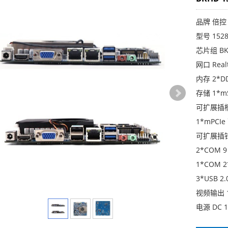
品牌 倍控
型号 1528
芯片组 BKH
网口 Real
内存 2*D
存储 1*mS
可扩展插
1*mPCIe
可扩展插
2*COM 9 
1*COM 2
3*USB 2.
视频输出 1
电源 DC 1