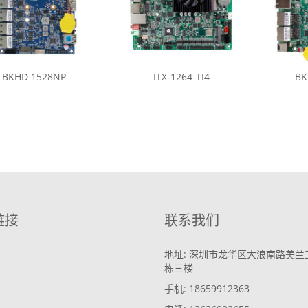
BKHD 1528NP-
ITX-1264-TI4
BK
链接
联系我们
地址: 深圳市龙华区大浪南路美兰
栋三楼
手机: 18659912363